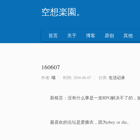
空想楽園。
首页
关于
博客
原创
其他
160607
作者:
喵
时间:
2016-06-07
分类:
生活记录
新格言：没有什么事是一发RPG解决不了的，
最喜欢的论坛是爱撕衣，因为obey or die。