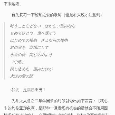
下来这段。
首先复习一下琥珀之爱的歌词（也是看人说才注意到）
叶うことなどない はかない望みなら
せめてひとつ 傷を残そう
はじめての接吻 さよならの接吻
君の涙を 琥珀にして
永遠の愛 閉じ込めよう
（中略）
閉じ込めた 痛みだけが
永遠の愛の証
我去，是
病娇
重男！
先斗大人曾在二章学园祭的时候就做出如下发言：【我心
中的约修亚形象啊，是那种一旦发现有机会的话就会不顾周围