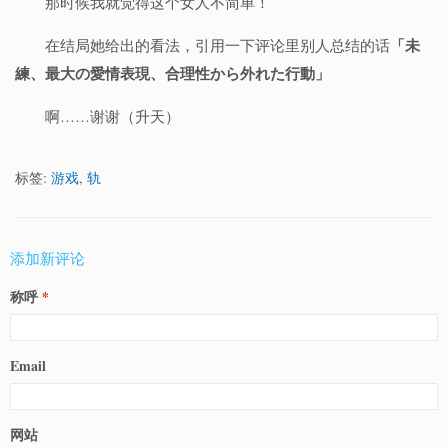
那时候我就觉得这个女人不简单！
「未
在结局她给出的看法，引用一下评论里别人总结的话
練、最大の愛情表現、合理性から外れた行動」
啊……谢谢（升天）
标签:
游戏
,
轨
添加新评论
称呼
Email
网站