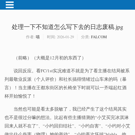
处理一下不知道怎么写下去的日志废稿.jpg
作者:
喵
时间:
2026-01-29
分类:
FALCOM
（前略）（大概是12月初的东西了）
说回反应。看FC/1st实况难道不就是为了看主播在结局被系
列最敬业反派（个人评价）和社长搞得情绪过山车来的吗（暴
言）！当主播在王都东街区的长椅坐下时就可以一齐端起红酒
杯开始愉悦了！
当然也可能是看太多脱敏了，我已经产生了这个结局其实
也不是很过分嘛的想法。比起有些主播猜测的“小艾买完冰淇淋
回来人就不在了”、“小约回归结社”、“小约自害”、“小约对小艾
做出什么伤害（物理）她的举动”、“小约再次坏掉”blabla，他