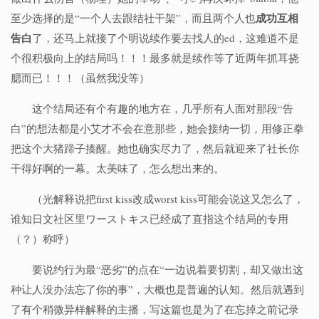
成功互相
至少选择的是“一个人去跟结社干架”，而且两个人也
告白
了，还马上就接了个明说续作要去找人的ed，这难道不是
个很积极向上的结局吗！！！最多就是续作等了近两年抓耳挠
腮而已！！！（虽然我没等）
这个结局还有个有趣的地方在，几乎所有人面对那段“告
白”的想法都是小艾才不会在意那些，她会接纳一切，用修正拳
把这个大猪蹄子揍醒。她也确实尽力了，然后就迎来了社长你
干得好啊的一幕。太美味了，怎么想出来的。
（光解释说把first kiss改成worst kiss可能会说这又怎么了，
谁知日文社区里ワーストキス已经成了直指这个结局的专用
（？）称呼）
要说约行为最“恶劣”的点在“一边说着要切割，却又做出这
种让人没办法忘了你的事”，大概也是普遍的认知。然后就遇到
了有个稍微异样解释的主播，写这篇也是为了在忘掉之前记录