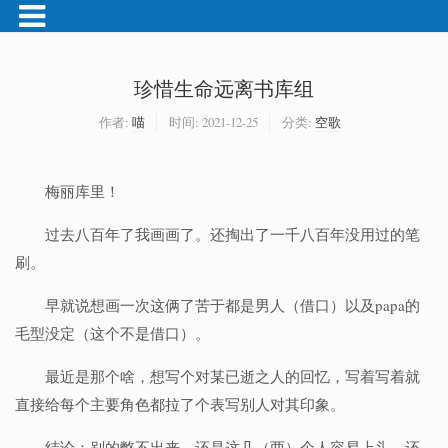
珍惜生命远离书库组
作者:
喵
时间:
2021-12-25
分类:
空歌
梅丽库里！
过去八百年了我画画了。还掏出了一千八百年没用过的笔
刷。
早就说想画一次这俩了苦于都是男人（借口）以及papa的
毛型没定（这个不是借口）。
最近是那个啥，想写个对某已逝之人的回忆，写着写着就
直接给每个主要角色都拉了个表写别人对其印象。
结论：别的憋不出来，还是这几（两）个人容易上头，还