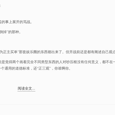
论
鉴的事上展开的骂战。
倒掉”的那种。
为正主买单”那套娱乐圈的东西都出来了。但开战前还是都有阐述自己观
但是觉得两个画着完全不同类型东西的人对吵压根没有任何意义，都不在
一个通用的道德标准，还“正三观”，你谁啊你。
阅读全文...