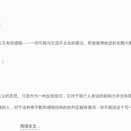
论
实又有些感慨——一些可能与主流不太合的看法。即使微博收进好友圈大
。）
”意义的意思。只是作为一种反馈形式，它对于我个人来说的影响力并没有
赅的人，对于这种将字数和感情挂钩的的判定颇有微词：你不能说这个写
阅读全文...