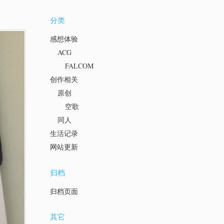
分类
感想体验
ACG
FALCOM
创作相关
原创
空歌
同人
生活记录
网站更新
归档
归档页面
其它