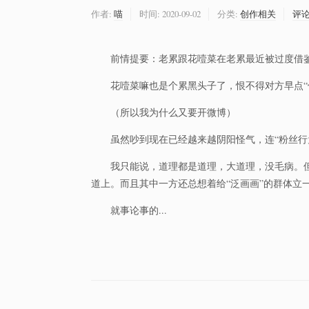
作者:
喵
时间:
2020-09-02
分类:
创作相关
评
前情提要：老累跟花噎菜在老累最近被过度借
花噎菜嘛也是个累黑头子了，恨不得对方早点“
（所以我为什么又要开微博）
虽然吵到现在已经越来越阴阳怪气，连“粉丝行
我只能说，道理都是道理，大道理，没毛病。
道上。而且其中一方还总想着给“泛画画”的群体立
就事论事的...