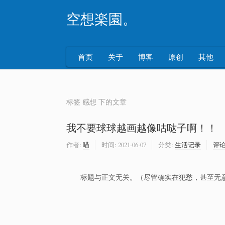
空想楽園。
首页
关于
博客
原创
其他
标签 感想 下的文章
我不要球球越画越像咕哒子啊！！
作者:
喵
时间:
2021-06-07
分类:
生活记录
评
标题与正文无关。（尽管确实在犯愁，甚至无