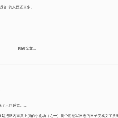
适合”的东西还真多。
阅读全文...
论
底了只想睡觉……
只是把脑内重复上演的小剧场（之一）挑个愿意写日志的日子变成文字放