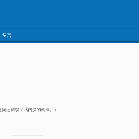
留言
论
意间还解锁了武内脸的画法。）