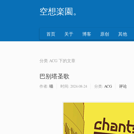
空想楽園。
首页
关于
博客
原创
其他
分类 ACG 下的文章
巴别塔圣歌
作者:
喵
时间:
2024-08-24
分类:
ACG
评论