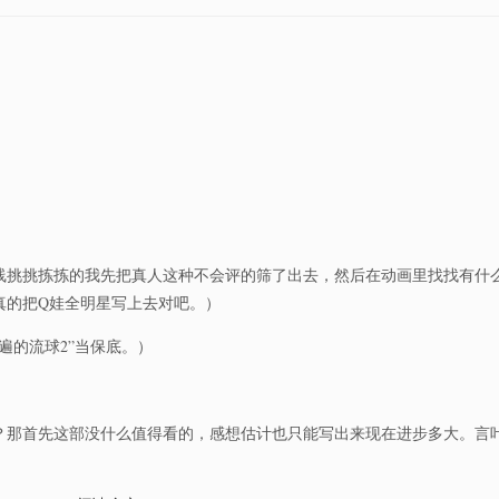
」
线挑挑拣拣的我先把真人这种不会评的筛了出去，然后在动画里找找有什
真的把Q娃全明星写上去对吧。）
遍的流球2”当保底。）
？那首先这部没什么值得看的，感想估计也只能写出来现在进步多大。言