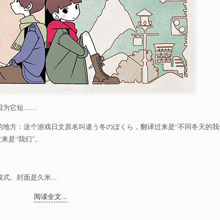
因为它短……
的地方：这个游戏日文原名叫違う冬のぼくら，翻译过来是“不同冬天的我
过来是“我们”。
。封面是久米...
阅读全文...