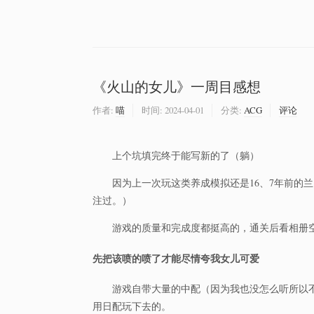
《火山的女儿》一周目感想
作者:
喵
时间:
2024-04-01
分类:
ACG
评论
上个坑填完终于能写新的了（躺）
因为上一次玩这类养成模拟还是16、7年前的
注过。）
游戏的质量和完成度都挺高的，通关后看相册
先把该喷的喷了才能尽情夸我女儿可爱
游戏自带大量的中配（因为我也没怎么听所以
用日配玩下去的。