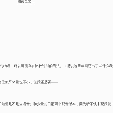
阅读全文...
兰岛物语，所以可能存在比较过时的看法。（是说这些年间还出了些什么
空位似乎体量也不小，但我还是要——
不知道是不是全语音）和少量的日配两个配音版本，因为听不惯中配我就