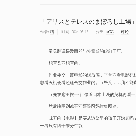
「アリスとテレスのまぼろし工場
作者:
喵
时间:
2024-05-13
分类:
ACG
评论
常见翻译是爱丽丝与特雷斯的虚幻工厂。
想写又不想写的。
作业要交一篇电影的观后感，平常不看电影死
想看没机会看还适合交作业的。（毕竟……我不能
（先在这里摆一个“借着日本上映的契机再看一
然后缩圈到诚哥守哥跟冈妈收集图鉴。
诚哥的【电影】是要从追繁星的孩子开始算吗
一看只有四十来分钟就...